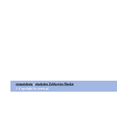
stomatologia
-
ginekolog Ząbkowice Śląskie
© Copyright by sowie.pl