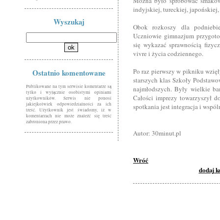
Można było spróbować smaków k
indyjskiej, tureckiej, japońskiej
Wyszukaj
Obok rozkoszy dla podniebi
Uczniowie gimnazjum przygotowa
się wykazać sprawnością fizyc
vivre i życia codziennego.
Po raz pierwszy w pikniku wzięł
Ostatnio komentowane
starszych klas Szkoły Podstawo
Publikowane na tym serwisie komentarze są
najmłodszych. Były wielkie b
tylko i wyłącznie osobistymi opiniami
Całości imprezy towarzyszył d
użytkowników. Serwis nie ponosi
jakiejkolwiek odpowiedzialności za ich
spotkania jest integracja i wspó
treść. Użytkownik jest świadomy, iż w
komentarzach nie może znaleźć się treść
zabroniona przez prawo.
Autor: 30minut.pl
Wróć
dodaj 