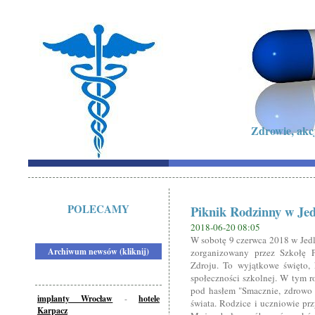
Zdrowie, akc
POLECAMY
Piknik Rodzinny w Jed
2018-06-20 08:05
W sobotę 9 czerwca 2018 w Jedl
Archiwum newsów (kliknij)
zorganizowany przez Szkołę 
Zdroju. To wyjątkowe święto, 
społeczności szkolnej. W tym ro
pod hasłem "Smacznie, zdrowo i
implanty Wrocław
-
hotele
świata. Rodzice i uczniowie pr
Karpacz