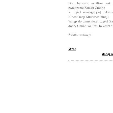
Dla chętnych, możliwe jest 
zwiedzanie Zamku Grodno
w części wymagającej zakup
Bioedukacji Multimedialnej).
Wstęp do zamkniętej części Z
dobry Gmino Walim”, to koszt bi
Źródło: walim.pl
Wróć
dodaj 