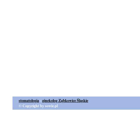
stomatologia
-
ginekolog Ząbkowice Śląskie
© Copyright by sowie.pl