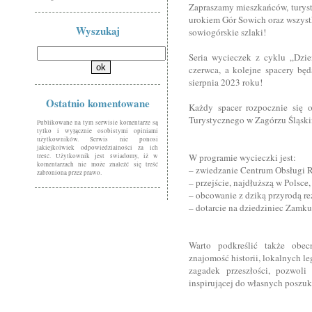
Zapraszamy mieszkańców, turyst
urokiem Gór Sowich oraz wszyst
Wyszukaj
sowiogórskie szlaki!
Seria wycieczek z cyklu „Dzi
czerwca, a kolejne spacery 
sierpnia 2023 roku!
Ostatnio komentowane
Każdy spacer rozpocznie się 
Turystycznego w Zagórzu Śląsk
Publikowane na tym serwisie komentarze są
tylko i wyłącznie osobistymi opiniami
użytkowników. Serwis nie ponosi
jakiejkolwiek odpowiedzialności za ich
W programie wycieczki jest:
treść. Użytkownik jest świadomy, iż w
komentarzach nie może znaleźć się treść
– zwiedzanie Centrum Obsługi 
zabroniona przez prawo.
– przejście, najdłuższą w Polsce
– obcowanie z dziką przyrodą r
– dotarcie na dziedziniec Zamk
Warto podkreślić także obec
znajomość historii, lokalnych l
zagadek przeszłości, pozwoli
inspirującej do własnych poszu