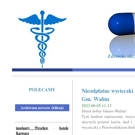
Zdrowie, akc
POLECAMY
Nieodpłatne wycieczk
Gm. Walim
2023-06-05 11:12
Archiwum newsów (kliknij)
Dzień dobry Gmino Walim!
Tym hasłem zapraszamy wszyst
skrytych pośród lasów, skał 
wycieczki z Przewodnikiem Sud
implanty Wrocław
-
hotele
Karpacz