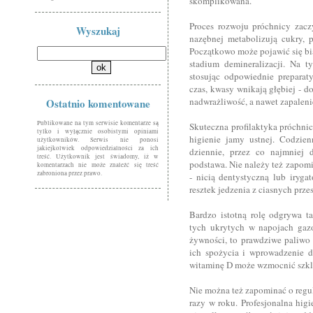
skomplikowana.
Proces rozwoju próchnicy zaczy
Wyszukaj
nazębnej metabolizują cukry, p
Początkowo może pojawić się bia
stadium demineralizacji. Na t
stosując odpowiednie preparaty
czas, kwasy wnikają głębiej - d
nadwrażliwość, a nawet zapaleni
Ostatnio komentowane
Publikowane na tym serwisie komentarze są
Skuteczna profilaktyka próchni
tylko i wyłącznie osobistymi opiniami
higienie jamy ustnej. Codzi
użytkowników. Serwis nie ponosi
jakiejkolwiek odpowiedzialności za ich
dziennie, przez co najmniej 
treść. Użytkownik jest świadomy, iż w
podstawa. Nie należy też zapom
komentarzach nie może znaleźć się treść
zabroniona przez prawo.
- nicią dentystyczną lub iryga
resztek jedzenia z ciasnych prze
Bardzo istotną rolę odgrywa ta
tych ukrytych w napojach gaz
żywności, to prawdziwe paliwo 
ich spożycia i wprowadzenie d
witaminę D może wzmocnić szkl
Nie można też zapominać o regu
razy w roku. Profesjonalna higi