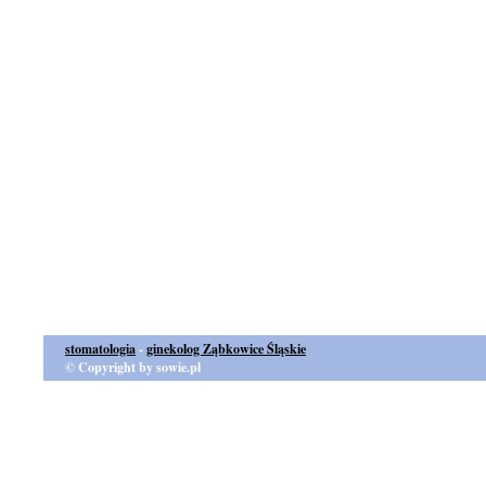
stomatologia
-
ginekolog Ząbkowice Śląskie
© Copyright by sowie.pl