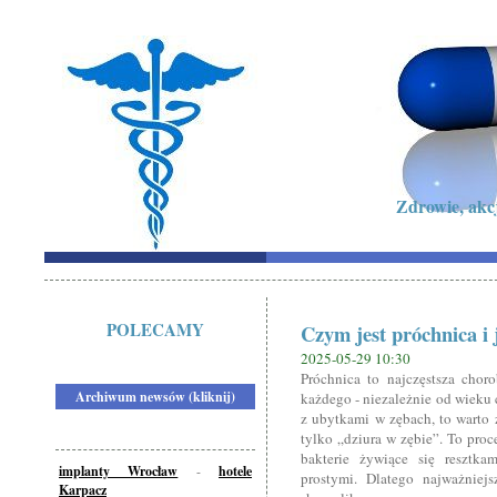
Zdrowie, akc
POLECAMY
Czym jest próchnica i 
2025-05-29 10:30
Próchnica to najczęstsza chor
Archiwum newsów (kliknij)
każdego - niezależnie od wieku 
z ubytkami w zębach, to warto 
tylko „dziura w zębie”. To pro
bakterie żywiące się resztk
implanty Wrocław
-
hotele
prostymi. Dlatego najważniejs
Karpacz