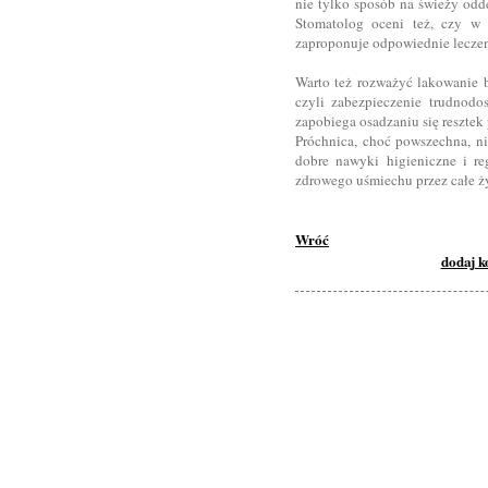
nie tylko sposób na świeży odde
Stomatolog oceni też, czy w 
zaproponuje odpowiednie leczeni
Warto też rozważyć lakowanie b
czyli zabezpieczenie trudnodo
zapobiega osadzaniu się reszte
Próchnica, choć powszechna, ni
dobre nawyki higieniczne i re
zdrowego uśmiechu przez całe życ
Wróć
dodaj 