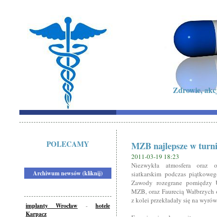
Zdrowie, akc
POLECAMY
MZB najlepsze w turni
2011-03-19 18:23
Niezwykła atmosfera oraz 
Archiwum newsów (kliknij)
siatkarskim podczas piątkowe
Zawody rozegrane pomiędzy 
MZB, oraz Faurecią Wałbrzych o
z kolei przekładały się na wyr
implanty Wrocław
-
hotele
Karpacz