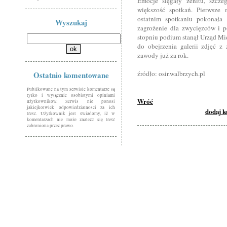
Emocje sięgały zenitu, szcze
większość spotkań. Pierwsze
ostatnim spotkaniu pokonała 
Wyszukaj
zagrożenie dla zwycięzców i p
stopniu podium stanął Urząd Mi
do obejrzenia galerii zdjęć 
zawody już za rok.
źródło: osir.walbrzych.pl
Ostatnio komentowane
Publikowane na tym serwisie komentarze są
tylko i wyłącznie osobistymi opiniami
Wróć
użytkowników. Serwis nie ponosi
jakiejkolwiek odpowiedzialności za ich
dodaj 
treść. Użytkownik jest świadomy, iż w
komentarzach nie może znaleźć się treść
zabroniona przez prawo.