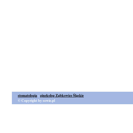
stomatologia
-
ginekolog Ząbkowice Śląskie
© Copyright by sowie.pl