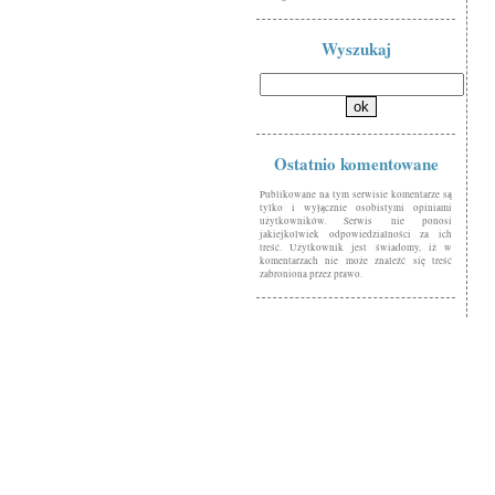
Wyszukaj
Ostatnio komentowane
Publikowane na tym serwisie komentarze są
tylko i wyłącznie osobistymi opiniami
użytkowników. Serwis nie ponosi
jakiejkolwiek odpowiedzialności za ich
treść. Użytkownik jest świadomy, iż w
komentarzach nie może znaleźć się treść
zabroniona przez prawo.