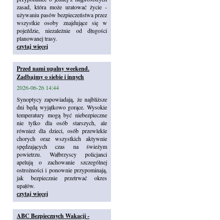
zasad, która może uratować życie -
używaniu pasów bezpieczeństwa przez
wszystkie osoby znajdujące się w
pojeździe, niezależnie od długości
planowanej trasy.
czytaj więcej
Przed nami upalny weekend.
Zadbajmy o siebie i innych
2026-06-26 14:44
Synoptycy zapowiadają, że najbliższe
dni będą wyjątkowo gorące. Wysokie
temperatury mogą być niebezpieczne
nie tylko dla osób starszych, ale
również dla dzieci, osób przewlekle
chorych oraz wszystkich aktywnie
spędzających czas na świeżym
powietrzu. Wałbrzyscy policjanci
apelują o zachowanie szczególnej
ostrożności i ponownie przypominają,
jak bezpiecznie przetrwać okres
upałów.
czytaj więcej
ABC Bezpiecznych Wakacji -