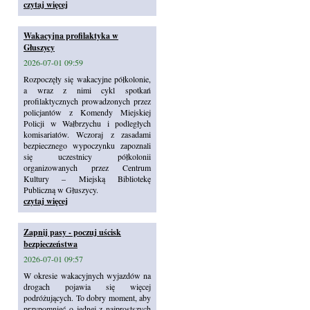
czytaj więcej
Wakacyjna profilaktyka w
Głuszycy
2026-07-01 09:59
Rozpoczęły się wakacyjne półkolonie,
a wraz z nimi cykl spotkań
profilaktycznych prowadzonych przez
policjantów z Komendy Miejskiej
Policji w Wałbrzychu i podległych
komisariatów. Wczoraj z zasadami
bezpiecznego wypoczynku zapoznali
się uczestnicy półkolonii
organizowanych przez Centrum
Kultury – Miejską Bibliotekę
Publiczną w Głuszycy.
czytaj więcej
Zapnij pasy - poczuj uścisk
bezpieczeństwa
2026-07-01 09:57
W okresie wakacyjnych wyjazdów na
drogach pojawia się więcej
podróżujących. To dobry moment, aby
przypomnieć o jednej z najprostszych