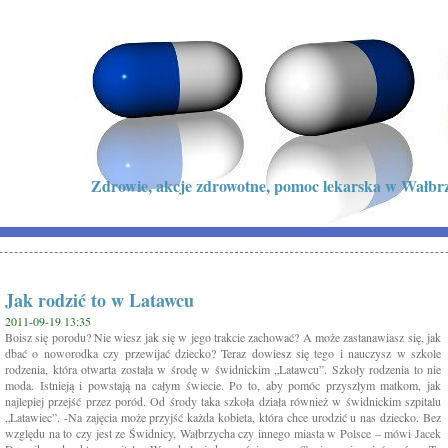
Zdrowie, akcje zdrowotne, pomoc lekarska w Wałbrz
Jak rodzić to w Latawcu
2011-09-19 13:35
Boisz się porodu? Nie wiesz jak się w jego trakcie zachować? A może zastanawiasz się, jak
dbać o noworodka czy przewijać dziecko? Teraz dowiesz się tego i nauczysz w szkole
rodzenia, która otwarta została w środę w świdnickim „Latawcu”. Szkoły rodzenia to nie
moda. Istnieją i powstają na całym świecie. Po to, aby pomóc przyszłym matkom, jak
najlepiej przejść przez poród. Od środy taka szkoła działa również w świdnickim szpitalu
„Latawiec”. -Na zajęcia może przyjść każda kobieta, która chce urodzić u nas dziecko. Bez
względu na to czy jest ze Świdnicy, Wałbrzycha czy innego miasta w Polsce – mówi Jacek