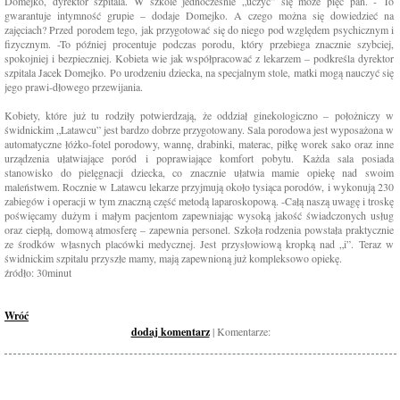
Domejko, dyrektor szpitala. W szkole jednocześnie „uczyć” się może pięć pań. - To
gwarantuje intymność grupie – dodaje Domejko. A czego można się dowiedzieć na
zajęciach? Przed porodem tego, jak przygotować się do niego pod względem psychicznym i
fizycznym. -To później procentuje podczas porodu, który przebiega znacznie szybciej,
spokojniej i bezpieczniej. Kobieta wie jak współpracować z lekarzem – podkreśla dyrektor
szpitala Jacek Domejko. Po urodzeniu dziecka, na specjalnym stole, matki mogą nauczyć się
jego prawi-dłowego przewijania.
Kobiety, które już tu rodziły potwierdzają, że oddział ginekologiczno – położniczy w
świdnickim „Latawcu” jest bardzo dobrze przygotowany. Sala porodowa jest wyposażona w
automatyczne łóżko-fotel porodowy, wannę, drabinki, materac, piłkę worek sako oraz inne
urządzenia ułatwiające poród i poprawiające komfort pobytu. Każda sala posiada
stanowisko do pielęgnacji dziecka, co znacznie ułatwia mamie opiekę nad swoim
maleństwem. Rocznie w Latawcu lekarze przyjmują około tysiąca porodów, i wykonują 230
zabiegów i operacji w tym znaczną część metodą laparoskopową. -Całą naszą uwagę i troskę
poświęcamy dużym i małym pacjentom zapewniając wysoką jakość świadczonych usług
oraz ciepłą, domową atmosferę – zapewnia personel. Szkoła rodzenia powstała praktycznie
ze środków własnych placówki medycznej. Jest przysłowiową kropką nad „i”. Teraz w
świdnickim szpitalu przyszłe mamy, mają zapewnioną już kompleksowo opiekę.
źródło: 30minut
Wróć
dodaj komentarz
| Komentarze: