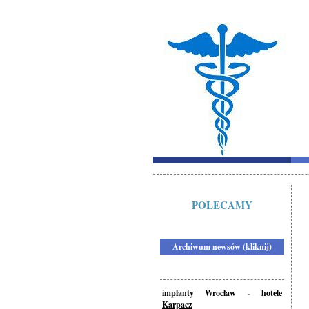
POLECAMY
Archiwum newsów (kliknij)
implanty Wrocław
-
hotele
Karpacz