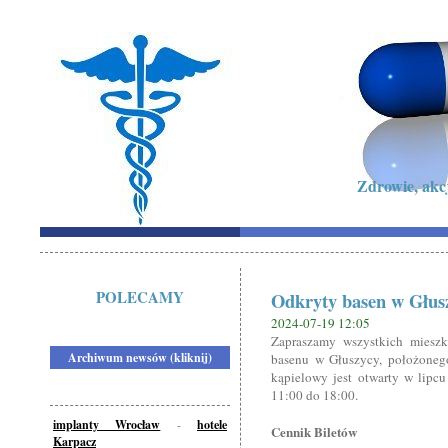
Zdrowie, akc
POLECAMY
Odkryty basen w Głusz
2024-07-19 12:05
Zapraszamy wszystkich mieszk
Archiwum newsów (kliknij)
basenu w Głuszycy, położoneg
kąpielowy jest otwarty w lipcu
11:00 do 18:00.
implanty Wrocław
-
hotele
Cennik Biletów
Karpacz