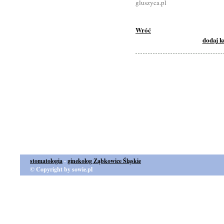
gluszyca.pl
Wróć
dodaj 
stomatologia
-
ginekolog Ząbkowice Śląskie
© Copyright by sowie.pl