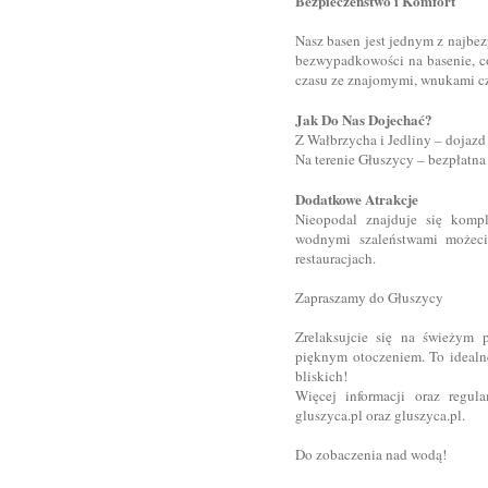
Bezpieczeństwo i Komfort
Nasz basen jest jednym z najbez
bezwypadkowości na basenie, c
czasu ze znajomymi, wnukami cz
Jak Do Nas Dojechać?
Z Wałbrzycha i Jedliny – dojazd
Na terenie Głuszycy – bezpłatn
Dodatkowe Atrakcje
Nieopodal znajduje się komp
wodnymi szaleństwami możec
restauracjach.
Zapraszamy do Głuszycy
Zrelaksujcie się na świeżym p
pięknym otoczeniem. To idealne
bliskich!
Więcej informacji oraz regul
gluszyca.pl oraz gluszyca.pl.
Do zobaczenia nad wodą!