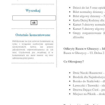
Dzieci do lat 5 oraz opi
Wyszukaj
Bilet normalny dzienny –
Bilet ulgowy dzienny – 5
Karta Dużej Rodziny dla
Karnet 5-dniowy normaln
Karnet 5-dniowy ulgowy 
Grupy zorganizowane (k
Ostatnio komentowane
zł/osoba
Publikowane na tym serwisie komentarze są
tylko i wyłącznie osobistymi opiniami
użytkowników. Serwis nie ponosi
Odkryty Basen w Głuszycy – Id
jakiejkolwiek odpowiedzialności za ich
Basen w Głuszycy – Ul. Dolna 2
treść. Użytkownik jest świadomy, iż w
komentarzach nie może znaleźć się treść
zabroniona przez prawo.
Co Oferujemy?
Dwie Niecki Basenowe – d
Brodzik dla Najmłodszyc
Boisko do Siatkówki – 
Ławeczki i Trawniki – id
Drzewa Dające Cień – pr
Miejsce na Piknik – dosk