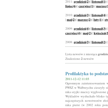
grudzień(2)
listopad(1)
2011:
|
lipiec(6)
czerwiec(1)
marzec(
|
|
grudzień(3)
listopad(4)
2010:
|
maj(2)
marzec(2)
luty(1)
st
|
|
|
|
grudzień(4)
listopad(3)
2009:
|
czerwiec(4)
maj(2)
kwiecień(3
|
|
grudzień(3)
listopad(2)
2008:
|
grudzi
Lista newsów z miesiąca
2
Znaleziono
newsów
Profilaktyka to podsta
2011-12-12 11:03
Ogromnym zainteresowaniem wś
PWSZ w Wałbrzychu cieszyły się t
raka szyjki macicy wygłoszone p
Wykładów wysłuchało blisko tys
najczęstszych nowotworów zło
raka piersi (w 2002 roku pon