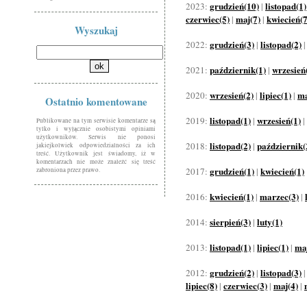
grudzień(10)
listopad(1)
2023:
|
czerwiec(5)
maj(7)
kwiecień(7
|
|
Wyszukaj
grudzień(3)
listopad(2)
2022:
|
październik(1)
wrzesień
2021:
|
wrzesień(2)
lipiec(1)
ma
2020:
|
|
Ostatnio komentowane
listopad(1)
wrzesień(1)
2019:
|
|
Publikowane na tym serwisie komentarze są
tylko i wyłącznie osobistymi opiniami
użytkowników. Serwis nie ponosi
listopad(2)
październik(
2018:
|
jakiejkolwiek odpowiedzialności za ich
treść. Użytkownik jest świadomy, iż w
komentarzach nie może znaleźć się treść
grudzień(1)
kwiecień(1)
2017:
|
zabroniona przez prawo.
kwiecień(1)
marzec(3)
2016:
|
|
sierpień(3)
luty(1)
2014:
|
listopad(1)
lipiec(1)
maj
2013:
|
|
grudzień(2)
listopad(3)
2012:
|
lipiec(8)
czerwiec(3)
maj(4)
|
|
|