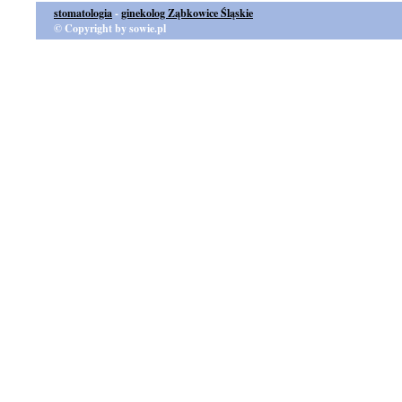
stomatologia
-
ginekolog Ząbkowice Śląskie
© Copyright by sowie.pl