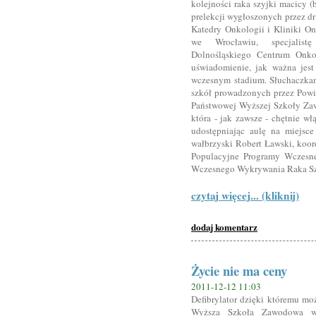
kolejności raka szyjki macicy (
prelekcji wygłoszonych przez dr
Katedry Onkologii i Kliniki O
we Wrocławiu, specjalistę
Dolnośląskiego Centrum Onko
uświadomienie, jak ważna jest
wczesnym stadium. Słuchaczkam
szkół prowadzonych przez Powiat
Państwowej Wyższej Szkoły Zaw
która - jak zawsze - chętnie wł
udostępniając aulę na miejsce
wałbrzyski Robert Ławski, ko
Populacyjne Programy Wczesne
Wczesnego Wykrywania Raka Sz
czytaj więcej... (kliknij)
dodaj komentarz
Życie nie ma ceny
2011-12-12 11:03
Defibrylator dzięki któremu m
Wyższa Szkoła Zawodowa w 