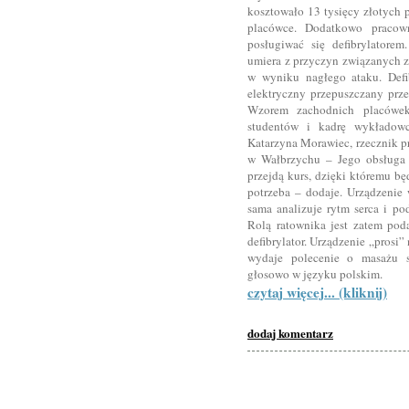
kosztowało 13 tysięcy złotych 
placówce. Dodatkowo pracown
posługiwać się defibrylatore
umiera z przyczyn związanych z
w wyniku nagłego ataku. Defib
elektryczny przepuszczany prze
Wzorem zachodnich placówek
studentów i kadrę wykładowc
Katarzyna Morawiec, rzecznik 
w Wałbrzychu – Jego obsługa 
przejdą kurs, dzięki któremu będ
potrzeba – dodaje. Urządzenie
sama analizuje rytm serca i p
Rolą ratownika jest zatem pod
defibrylator. Urządzenie „prosi
wydaje polecenie o masażu se
głosowo w języku polskim.
czytaj więcej... (kliknij)
dodaj komentarz