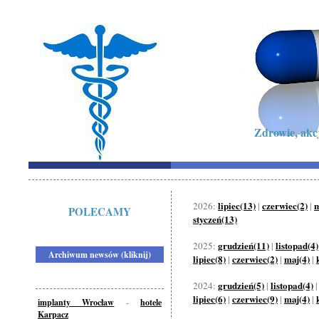
Zdrowie, akc
lipiec(13)
czerwiec(2)
m
2026:
|
|
POLECAMY
styczeń(13)
grudzień(11)
listopad(4)
2025:
|
Archiwum newsów (kliknij)
lipiec(8)
czerwiec(2)
maj(4)
|
|
|
grudzień(5)
listopad(4)
2024:
|
lipiec(6)
czerwiec(9)
maj(4)
|
|
|
implanty Wrocław
-
hotele
Karpacz