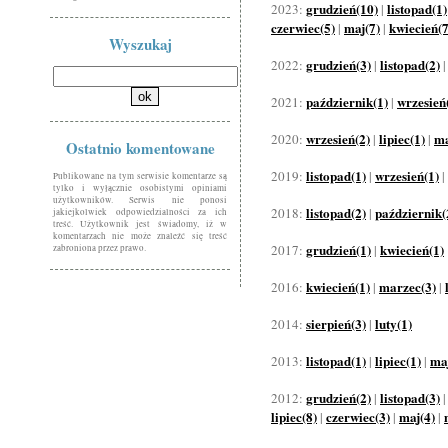
grudzień(10)
listopad(1)
2023:
|
czerwiec(5)
maj(7)
kwiecień(7
|
|
Wyszukaj
grudzień(3)
listopad(2)
2022:
|
październik(1)
wrzesień
2021:
|
wrzesień(2)
lipiec(1)
ma
2020:
|
|
Ostatnio komentowane
listopad(1)
wrzesień(1)
2019:
|
|
Publikowane na tym serwisie komentarze są
tylko i wyłącznie osobistymi opiniami
użytkowników. Serwis nie ponosi
listopad(2)
październik(
2018:
|
jakiejkolwiek odpowiedzialności za ich
treść. Użytkownik jest świadomy, iż w
komentarzach nie może znaleźć się treść
grudzień(1)
kwiecień(1)
2017:
|
zabroniona przez prawo.
kwiecień(1)
marzec(3)
2016:
|
|
sierpień(3)
luty(1)
2014:
|
listopad(1)
lipiec(1)
maj
2013:
|
|
grudzień(2)
listopad(3)
2012:
|
lipiec(8)
czerwiec(3)
maj(4)
|
|
|