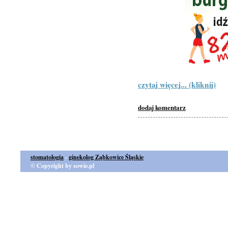
czytaj więcej... (kliknij)
dodaj komentarz
stomatologia
-
ginekolog Ząbkowice Śląskie
© Copyright by sowie.pl