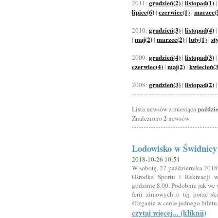
grudzień(2)
listopad(1)
2011:
|
lipiec(6)
czerwiec(1)
marzec(
|
|
grudzień(3)
listopad(4)
2010:
|
maj(2)
marzec(2)
luty(1)
st
|
|
|
|
grudzień(4)
listopad(3)
2009:
|
czerwiec(4)
maj(2)
kwiecień(3
|
|
grudzień(3)
listopad(2)
2008:
|
paździ
Lista newsów z miesiąca
2
Znaleziono
newsów
Lodowisko w Świdnicy
2018-10-26 10:51
W sobotę, 27 października 2018
Ośrodka Sportu i Rekreacji w
godzinie 8.00. Podobnie jak we 
ferii zimowych o tej porze s
ślizgania w cenie jednego biletu
czytaj więcej... (kliknij)