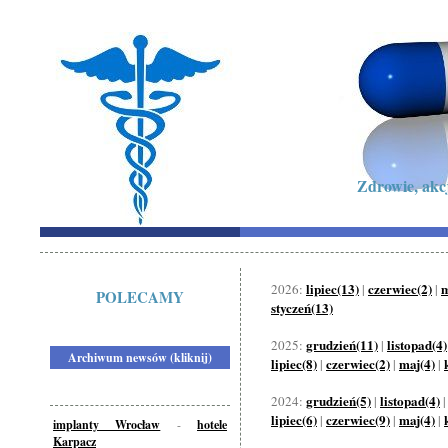
Zdrowie, akc
lipiec(13)
czerwiec(2)
m
2026:
|
|
POLECAMY
styczeń(13)
grudzień(11)
listopad(4)
2025:
|
Archiwum newsów (kliknij)
lipiec(8)
czerwiec(2)
maj(4)
|
|
|
grudzień(5)
listopad(4)
2024:
|
lipiec(6)
czerwiec(9)
maj(4)
|
|
|
implanty Wrocław
-
hotele
Karpacz