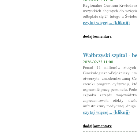
Regionalne Centrum Krwiodaws
wszystkich chętnych do wzięcia
odbędzie się 24 lutego w Świeb
czytaj więcej... (kliknij)
dodaj komentarz
Wałbrzyski szpital - b
2026-02-23 11:00
Ponad 11 milionów złotych t
Ginekologiczno-Położniczy i
otworzyła zmodernizowaną Cent
szeroki program cyfryzacji, k
usprawnić pracę personelu. Podcz
członka zarządu województw
zaprezentowała efekty dwó
infrastruktury medycznej, druga
czytaj więcej... (kliknij)
dodaj komentarz