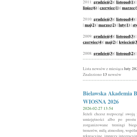
grudzień(2)
listopad(1)
2011:
|
lipiec(6)
czerwiec(1)
marzec(
|
|
grudzień(3)
listopad(4)
2010:
|
maj(2)
marzec(2)
luty(1)
st
|
|
|
|
grudzień(4)
listopad(3)
2009:
|
czerwiec(4)
maj(2)
kwiecień(3
|
|
grudzień(3)
listopad(2)
2008:
|
luty 20
Lista newsów z miesiąca
13
Znaleziono
newsów
Bielawska Akademia Bi
WIOSNA 2026
2026-02-27 13:54
Jeżeli chcesz rozpocząć swoją
umiejętności albo po prost
zorganizowane treningi bi
trenerów, miłą atmosferę, wspó
rekreacyjne, imprezy integracyj