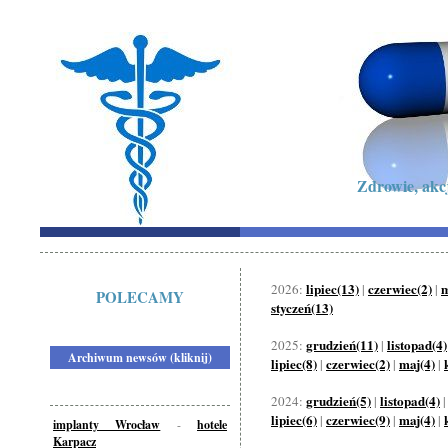
Zdrowie, akc
lipiec(13)
czerwiec(2)
m
2026:
|
|
POLECAMY
styczeń(13)
grudzień(11)
listopad(4)
2025:
|
Archiwum newsów (kliknij)
lipiec(8)
czerwiec(2)
maj(4)
|
|
|
grudzień(5)
listopad(4)
2024:
|
lipiec(6)
czerwiec(9)
maj(4)
|
|
|
implanty Wrocław
-
hotele
Karpacz