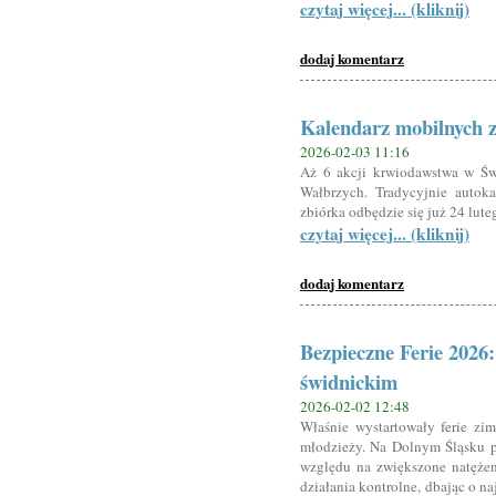
czytaj więcej... (kliknij)
dodaj komentarz
Kalendarz mobilnych 
2026-02-03 11:16
Aż 6 akcji krwiodawstwa w Ś
Wałbrzych. Tradycyjnie autok
zbiórka odbędzie się już 24 lute
czytaj więcej... (kliknij)
dodaj komentarz
Bezpieczne Ferie 2026
świdnickim
2026-02-02 12:48
Właśnie wystartowały ferie zi
młodzieży. Na Dolnym Śląsku p
względu na zwiększone natężeni
działania kontrolne, dbając o 