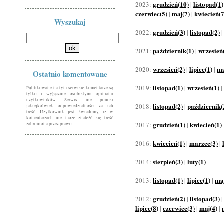
grudzień(10)
listopad(1)
2023:
|
czerwiec(5)
maj(7)
kwiecień(7
|
|
Wyszukaj
grudzień(3)
listopad(2)
2022:
|
październik(1)
wrzesień
2021:
|
wrzesień(2)
lipiec(1)
ma
2020:
|
|
Ostatnio komentowane
listopad(1)
wrzesień(1)
2019:
|
|
Publikowane na tym serwisie komentarze są
tylko i wyłącznie osobistymi opiniami
użytkowników. Serwis nie ponosi
listopad(2)
październik(
2018:
|
jakiejkolwiek odpowiedzialności za ich
treść. Użytkownik jest świadomy, iż w
komentarzach nie może znaleźć się treść
grudzień(1)
kwiecień(1)
2017:
|
zabroniona przez prawo.
kwiecień(1)
marzec(3)
2016:
|
|
sierpień(3)
luty(1)
2014:
|
listopad(1)
lipiec(1)
maj
2013:
|
|
grudzień(2)
listopad(3)
2012:
|
lipiec(8)
czerwiec(3)
maj(4)
|
|
|