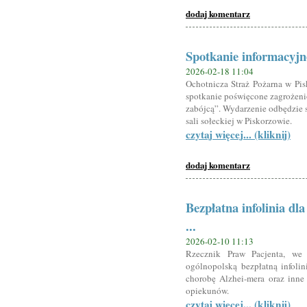
dodaj komentarz
Spotkanie informacyjn
2026-02-18 11:04
Ochotnicza Straż Pożarna w Pi
spotkanie poświęcone zagrożeni
zabójcą”. Wydarzenie odbędzie si
sali sołeckiej w Piskorzowie.
czytaj więcej... (kliknij)
dodaj komentarz
Bezpłatna infolinia dl
...
2026-02-10 11:13
Rzecznik Praw Pacjenta, we 
ogólnopolską bezpłatną infoli
chorobę Alzhei-mera oraz inne 
opiekunów.
czytaj więcej... (kliknij)