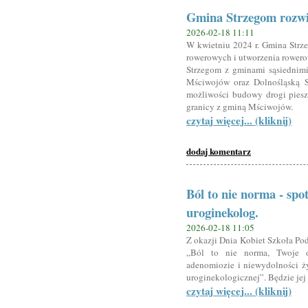
Gmina Strzegom rozwi
2026-02-18 11:11
W kwietniu 2024 r. Gmina Strze
rowerowych i utworzenia rowerow
Strzegom z gminami sąsiednim
Mściwojów oraz Dolnośląską S
możliwości budowy drogi pies
granicy z gminą Mściwojów.
czytaj więcej... (kliknij)
dodaj komentarz
Ból to nie norma - spo
uroginekolog.
2026-02-18 11:05
Z okazji Dnia Kobiet Szkoła Po
„Ból to nie norma, Twoje o
adenomiozie i niewydolności ży
uroginekologicznej”. Będzie jej
czytaj więcej... (kliknij)