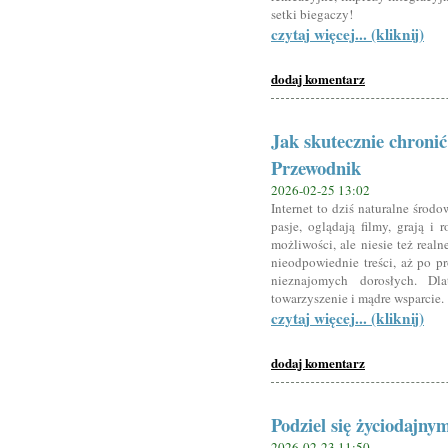
setki biegaczy!
czytaj więcej... (kliknij)
dodaj komentarz
Jak skutecznie chronić
Przewodnik
2026-02-25 13:02
Internet to dziś naturalne środo
pasje, oglądają filmy, grają i
możliwości, ale niesie też real
nieodpowiednie treści, aż po p
nieznajomych dorosłych. Dla
towarzyszenie i mądre wsparcie.
czytaj więcej... (kliknij)
dodaj komentarz
Podziel się życiodajn
2026-02-23 11:50