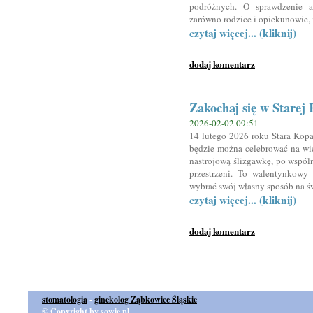
podróżnych. O sprawdzenie 
zarówno rodzice i opiekunowie, 
czytaj więcej... (kliknij)
dodaj komentarz
Zakochaj się w Starej 
2026-02-02 09:51
14 lutego 2026 roku Stara Kopa
będzie można celebrować na wie
nastrojową ślizgawkę, po wspól
przestrzeni. To walentynkowy
wybrać swój własny sposób na ś
czytaj więcej... (kliknij)
dodaj komentarz
stomatologia
-
ginekolog Ząbkowice Śląskie
© Copyright by sowie.pl