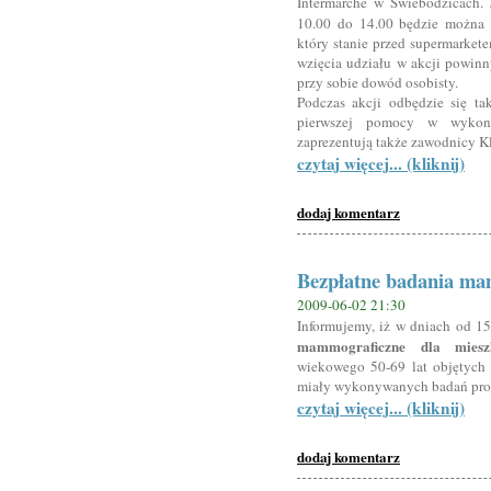
Intermarche w Świebodzicach. 
10.00 do 14.00 będzie można
który stanie przed supermarkete
wzięcia udziału w akcji powinn
przy sobie dowód osobisty.
Podczas akcji odbędzie się ta
pierwszej pomocy w wykona
zaprezentują także zawodnicy 
czytaj więcej... (kliknij)
dodaj komentarz
Bezpłatne badania ma
2009-06-02 21:30
Informujemy, iż w dniach od 1
mammograficzne dla miesz
wiekowego 50-69 lat objętych P
miały wykonywanych badań prof
czytaj więcej... (kliknij)
dodaj komentarz