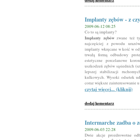
Implanty zębów - z czy
2009-06-12 08:25
Co to są implanty?
Implanty zębów
zwane też t
najczęściej z powodu urazów
implanty wkręcane w kość w odp
trwałą formą odbudowy prot
estetyczne porcelanowe kor
uszkodzeń zębów sąsiednich (sz
lepszej stabilizacji ruchom
kulkowych. Wysoki odsetek ud
coraz większe zainteresowanie u
czytaj więcej... (kliknij)
dodaj komentarz
Intermarche zadba o z
2009-06-03 22:28
Dwie akcje prozdrowotne odb