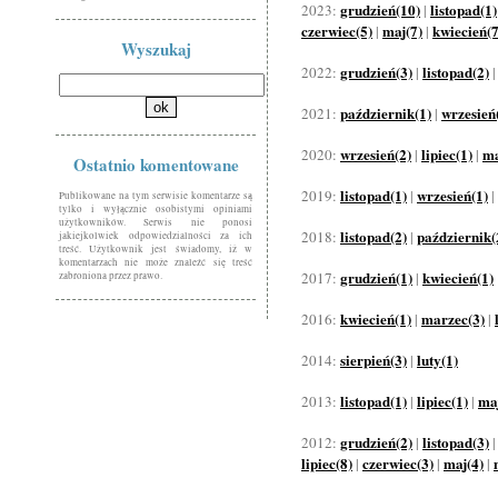
grudzień(10)
listopad(1)
2023:
|
czerwiec(5)
maj(7)
kwiecień(7
|
|
Wyszukaj
grudzień(3)
listopad(2)
2022:
|
październik(1)
wrzesień
2021:
|
wrzesień(2)
lipiec(1)
ma
2020:
|
|
Ostatnio komentowane
listopad(1)
wrzesień(1)
2019:
|
|
Publikowane na tym serwisie komentarze są
tylko i wyłącznie osobistymi opiniami
użytkowników. Serwis nie ponosi
listopad(2)
październik(
2018:
|
jakiejkolwiek odpowiedzialności za ich
treść. Użytkownik jest świadomy, iż w
komentarzach nie może znaleźć się treść
grudzień(1)
kwiecień(1)
2017:
|
zabroniona przez prawo.
kwiecień(1)
marzec(3)
2016:
|
|
sierpień(3)
luty(1)
2014:
|
listopad(1)
lipiec(1)
maj
2013:
|
|
grudzień(2)
listopad(3)
2012:
|
lipiec(8)
czerwiec(3)
maj(4)
|
|
|