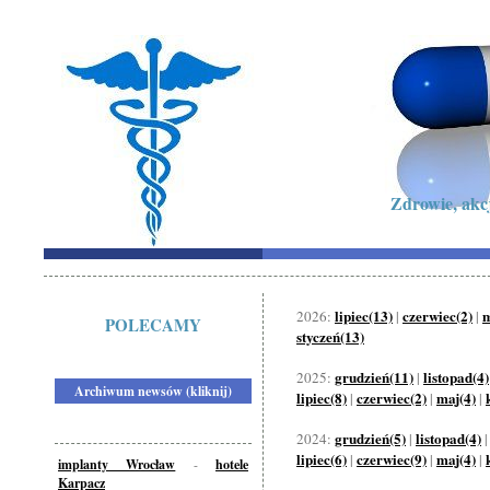
Zdrowie, akc
lipiec(13)
czerwiec(2)
m
2026:
|
|
POLECAMY
styczeń(13)
grudzień(11)
listopad(4)
2025:
|
Archiwum newsów (kliknij)
lipiec(8)
czerwiec(2)
maj(4)
|
|
|
grudzień(5)
listopad(4)
2024:
|
lipiec(6)
czerwiec(9)
maj(4)
|
|
|
implanty Wrocław
-
hotele
Karpacz