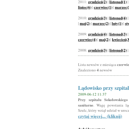
grudzień(2)
listopad(1)
2011:
|
lipiec(6)
czerwiec(1)
marzec(
|
|
grudzień(3)
listopad(4)
2010:
|
maj(2)
marzec(2)
luty(1)
st
|
|
|
|
grudzień(4)
listopad(3)
2009:
|
czerwiec(4)
maj(2)
kwiecień(3
|
|
grudzień(3)
listopad(2)
2008:
|
czerwi
Lista newsów z miesiąca
4
Znaleziono
newsów
Lądowisko przy szpita
2009-06-12 11:37
Przy szpitalu Sokołowskie
sanitarne
. Wagę powstania lą
Szulc, który wziął udział w uroc
czytaj więcej... (kliknij)
dodaj komentarz