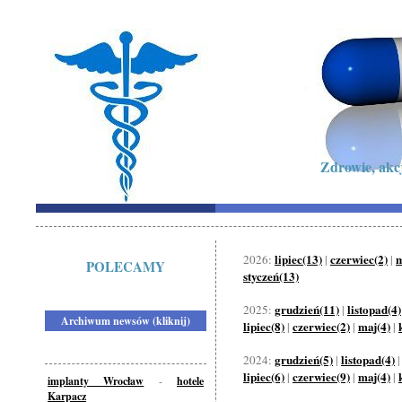
Zdrowie, akc
lipiec(13)
czerwiec(2)
m
2026:
|
|
POLECAMY
styczeń(13)
grudzień(11)
listopad(4)
2025:
|
Archiwum newsów (kliknij)
lipiec(8)
czerwiec(2)
maj(4)
|
|
|
grudzień(5)
listopad(4)
2024:
|
lipiec(6)
czerwiec(9)
maj(4)
|
|
|
implanty Wrocław
-
hotele
Karpacz