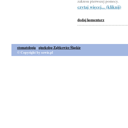
zakresu pierwszej pomocy.
czytaj więcej... (kliknij)
dodaj komentarz
stomatologia
-
ginekolog Ząbkowice Śląskie
© Copyright by sowie.pl