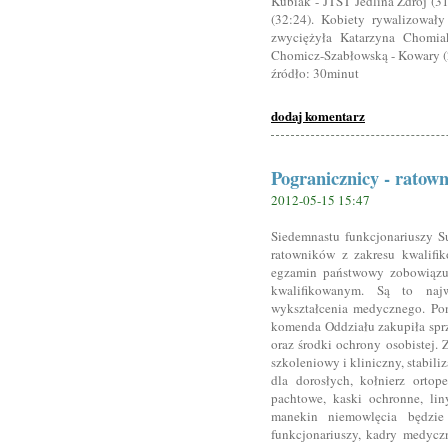
Kubiak - JTST Jedlina Zdrój (31
(32:24). Kobiety rywalizowały
zwyciężyła Katarzyna Chomia
Chomicz-Szabłowską - Kowary (25
źródło: 30minut
dodaj komentarz
Pogranicznicy - ratown
2012-05-15 15:47
Siedemnastu funkcjonariuszy 
ratowników z zakresu kwalifik
egzamin państwowy zobowiązuj
kwalifikowanym. Są to naj
wykształcenia medycznego. Pon
komenda Oddziału zakupiła spr
oraz środki ochrony osobistej. Z
szkoleniowy i kliniczny, stabili
dla dorosłych, kołnierz orto
pachtowe, kaski ochronne, lin
manekin niemowlęcia będzie
funkcjonariuszy, kadry medyc