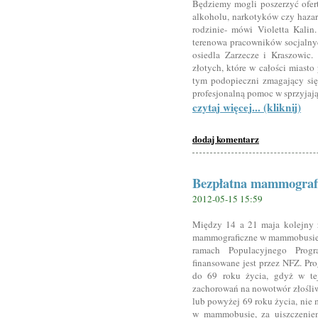
Będziemy mogli poszerzyć ofer
alkoholu, narkotyków czy haza
rodzinie- mówi Violetta Kalin
terenowa pracowników socjalnyc
osiedla Zarzecze i Kraszowic.
złotych, które w całości miast
tym podopieczni zmagający się
profesjonalną pomoc w sprzyjaj
czytaj więcej... (kliknij)
dodaj komentarz
Bezpłatna mammograf
2012-05-15 15:59
Między 14 a 21 maja kolejny 
mammograficzne w mammobusie, 
ramach Populacyjnego Prog
finansowane jest przez NFZ. Pr
do 69 roku życia, gdyż w tej
zachorowań na nowotwór złośliwy,
lub powyżej 69 roku życia, nie
w mammobusie, za uiszczenie