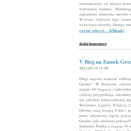
zaświadczenia od lekarza dowo
wykonania badania. Mammograf
najbardziej skuteczna metoda 
Wczesne wykrycie tego nowo
wyleczenie choroby, dlatego war
czytaj więcej... (kliknij)
dodaj komentarz
V Bieg na Zamek Gro
2012-05-15 15:59
Długi majowy weekend wałbrzy
Grodno” W słoneczne sobotni
stanęło 69 biegaczy i miłośnik
częściej przyjeżdżają zawodnic
nie zabrakło kilkuosobowej re
Wrocławia, Legnicy, Polanicy, 
Główną trasę liczącą 8 km i 
przez zabytkową zaporę jezio
Grodno, jako pierwszy pokonał 
Szklarska Poręba z czasem 30 