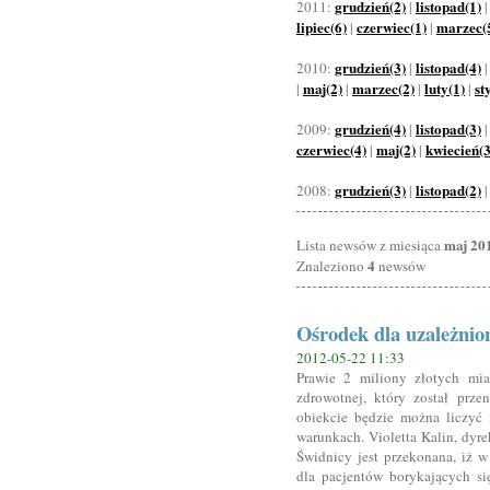
grudzień(2)
listopad(1)
2011:
|
lipiec(6)
czerwiec(1)
marzec(
|
|
grudzień(3)
listopad(4)
2010:
|
maj(2)
marzec(2)
luty(1)
st
|
|
|
|
grudzień(4)
listopad(3)
2009:
|
czerwiec(4)
maj(2)
kwiecień(3
|
|
grudzień(3)
listopad(2)
2008:
|
maj 20
Lista newsów z miesiąca
4
Znaleziono
newsów
Ośrodek dla uzależnio
2012-05-22 11:33
Prawie 2 miliony złotych mia
zdrowotnej, który został prz
obiekcie będzie można liczyć
warunkach. Violetta Kalin, dyr
Świdnicy jest przekonana, iż w
dla pacjentów borykających si