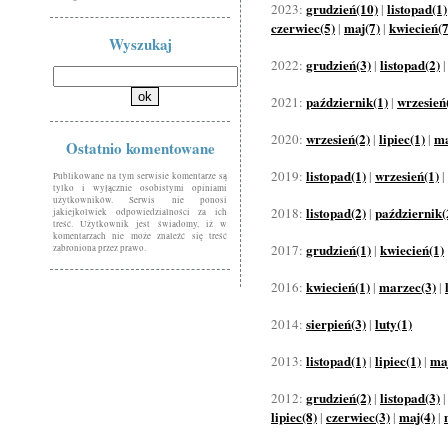
grudzień(10)
listopad(1)
2023:
|
czerwiec(5)
maj(7)
kwiecień(7
|
|
Wyszukaj
grudzień(3)
listopad(2)
2022:
|
październik(1)
wrzesień
2021:
|
wrzesień(2)
lipiec(1)
ma
2020:
|
|
Ostatnio komentowane
listopad(1)
wrzesień(1)
2019:
|
|
Publikowane na tym serwisie komentarze są
tylko i wyłącznie osobistymi opiniami
użytkowników. Serwis nie ponosi
listopad(2)
październik(
2018:
|
jakiejkolwiek odpowiedzialności za ich
treść. Użytkownik jest świadomy, iż w
komentarzach nie może znaleźć się treść
grudzień(1)
kwiecień(1)
2017:
|
zabroniona przez prawo.
kwiecień(1)
marzec(3)
2016:
|
|
sierpień(3)
luty(1)
2014:
|
listopad(1)
lipiec(1)
maj
2013:
|
|
grudzień(2)
listopad(3)
2012:
|
lipiec(8)
czerwiec(3)
maj(4)
|
|
|