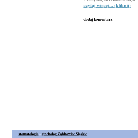
czytaj więcej... (kliknij)
dodaj komentarz
stomatologia
-
ginekolog Ząbkowice Śląskie