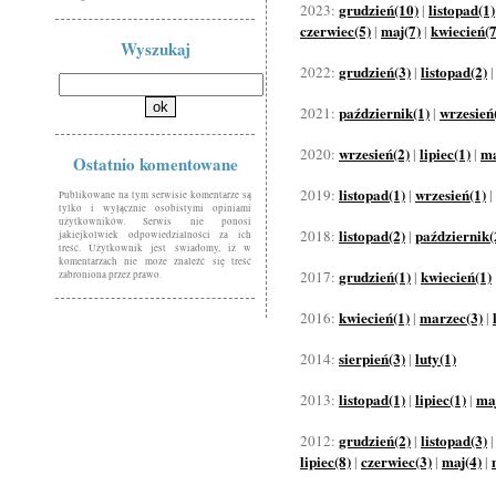
grudzień(10)
listopad(1)
2023:
|
czerwiec(5)
maj(7)
kwiecień(7
|
|
Wyszukaj
grudzień(3)
listopad(2)
2022:
|
październik(1)
wrzesień
2021:
|
wrzesień(2)
lipiec(1)
ma
2020:
|
|
Ostatnio komentowane
listopad(1)
wrzesień(1)
2019:
|
|
Publikowane na tym serwisie komentarze są
tylko i wyłącznie osobistymi opiniami
użytkowników. Serwis nie ponosi
listopad(2)
październik(
2018:
|
jakiejkolwiek odpowiedzialności za ich
treść. Użytkownik jest świadomy, iż w
komentarzach nie może znaleźć się treść
grudzień(1)
kwiecień(1)
2017:
|
zabroniona przez prawo.
kwiecień(1)
marzec(3)
2016:
|
|
sierpień(3)
luty(1)
2014:
|
listopad(1)
lipiec(1)
maj
2013:
|
|
grudzień(2)
listopad(3)
2012:
|
lipiec(8)
czerwiec(3)
maj(4)
|
|
|