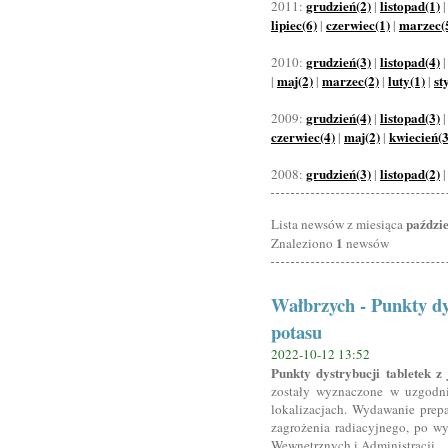
grudzień(2)
listopad(1)
2011:
|
lipiec(6)
czerwiec(1)
marzec(
|
|
grudzień(3)
listopad(4)
2010:
|
maj(2)
marzec(2)
luty(1)
st
|
|
|
|
grudzień(4)
listopad(3)
2009:
|
czerwiec(4)
maj(2)
kwiecień(3
|
|
grudzień(3)
listopad(2)
2008:
|
paździ
Lista newsów z miesiąca
1
Znaleziono
newsów
Wałbrzych - Punkty dy
potasu
2022-10-12 13:52
Punkty dystrybucji tabletek 
zostały wyznaczone w uzgodn
lokalizacjach. Wydawanie prepa
zagrożenia radiacyjnego, po wy
Wewnętrznych i Administracji.