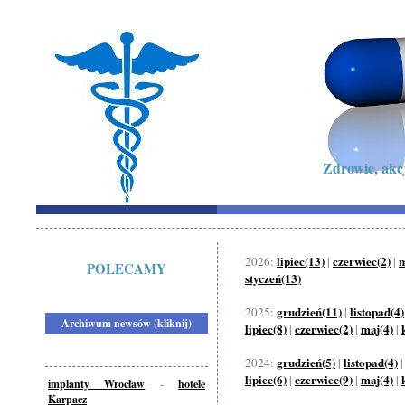
Zdrowie, akc
lipiec(13)
czerwiec(2)
m
2026:
|
|
POLECAMY
styczeń(13)
grudzień(11)
listopad(4)
2025:
|
Archiwum newsów (kliknij)
lipiec(8)
czerwiec(2)
maj(4)
|
|
|
grudzień(5)
listopad(4)
2024:
|
lipiec(6)
czerwiec(9)
maj(4)
|
|
|
implanty Wrocław
-
hotele
Karpacz