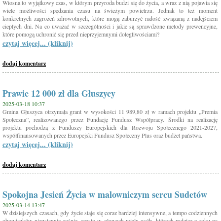
Wiosna to wyjątkowy czas, w którym przyroda budzi się do życia, a wraz z nią pojawia się
wiele możliwości spędzania czasu na świeżym powietrzu. Jednak to też moment
konkretnych zagrożeń zdrowotnych, które mogą zaburzyć radość związaną z nadejściem
ciepłych dni. Na co uważać w szczególności i jakie są sprawdzone metody prewencyjne,
które pomogą uchronić się przed nieprzyjemnymi dolegliwościami?
czytaj więcej... (kliknij)
dodaj komentarz
Prawie 12 000 zł dla Głuszycy
2025-03-18 10:37
Gmina Głuszyca otrzymała grant w wysokości 11 989,80 zł w ramach projektu „Premia
Społeczna”, realizowanego przez Fundację Fundusz Współpracy. Środki na realizację
projektu pochodzą z Funduszy Europejskich dla Rozwoju Społecznego 2021-2027,
współfinansowanych przez Europejski Fundusz Społeczny Plus oraz budżet państwa.
czytaj więcej... (kliknij)
dodaj komentarz
Spokojna Jesień Życia w malowniczym sercu Sudetów
2025-03-14 13:47
W dzisiejszych czasach, gdy życie staje się coraz bardziej intensywne, a tempo codziennych
obowiązków nieustannie rośnie, często w głowach wielu osób, których rodzice z roku na