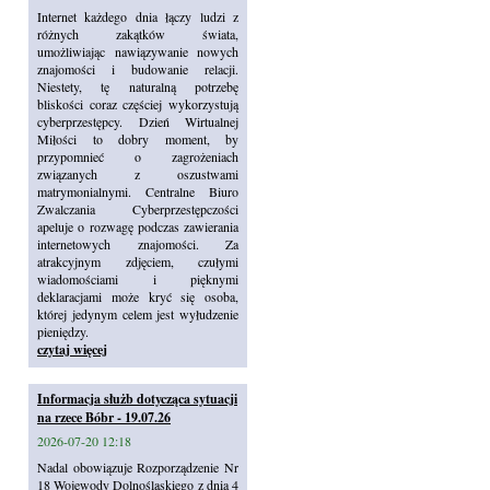
Internet każdego dnia łączy ludzi z
różnych zakątków świata,
umożliwiając nawiązywanie nowych
znajomości i budowanie relacji.
Niestety, tę naturalną potrzebę
bliskości coraz częściej wykorzystują
cyberprzestępcy. Dzień Wirtualnej
Miłości to dobry moment, by
przypomnieć o zagrożeniach
związanych z oszustwami
matrymonialnymi. Centralne Biuro
Zwalczania Cyberprzestępczości
apeluje o rozwagę podczas zawierania
internetowych znajomości. Za
atrakcyjnym zdjęciem, czułymi
wiadomościami i pięknymi
deklaracjami może kryć się osoba,
której jedynym celem jest wyłudzenie
pieniędzy.
czytaj więcej
Informacja służb dotycząca sytuacji
na rzece Bóbr - 19.07.26
2026-07-20 12:18
Nadal obowiązuje Rozporządzenie Nr
18 Wojewody Dolnośląskiego z dnia 4