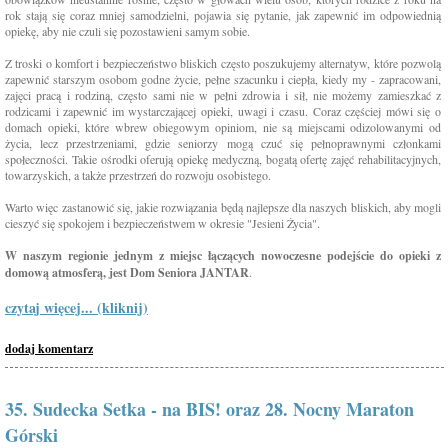
rok stają się coraz mniej samodzielni, pojawia się pytanie, jak zapewnić im odpowiednią
opiekę, aby nie czuli się pozostawieni samym sobie.
Z troski o komfort i bezpieczeństwo bliskich często poszukujemy alternatyw, które pozwolą
zapewnić starszym osobom godne życie, pełne szacunku i ciepła, kiedy my - zapracowani,
zajęci pracą i rodziną, często sami nie w pełni zdrowia i sił, nie możemy zamieszkać z
rodzicami i zapewnić im wystarczającej opieki, uwagi i czasu. Coraz częściej mówi się o
domach opieki, które wbrew obiegowym opiniom, nie są miejscami odizolowanymi od
życia, lecz przestrzeniami, gdzie seniorzy mogą czuć się pełnoprawnymi członkami
społeczności. Takie ośrodki oferują opiekę medyczną, bogatą ofertę zajęć rehabilitacyjnych,
towarzyskich, a także przestrzeń do rozwoju osobistego.
Warto więc zastanowić się, jakie rozwiązania będą najlepsze dla naszych bliskich, aby mogli
cieszyć się spokojem i bezpieczeństwem w okresie "Jesieni Życia".
W naszym regionie jednym z miejsc łączących nowoczesne podejście do opieki z
domową atmosferą, jest Dom Seniora JANTAR
.
czytaj więcej... (kliknij)
dodaj komentarz
35. Sudecka Setka - na BIS! oraz 28. Nocny Maraton
Górski