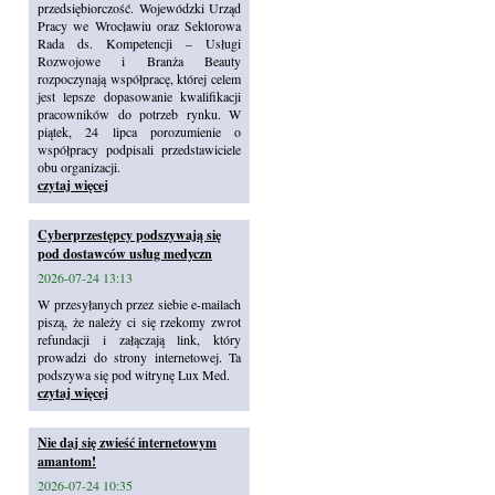
przedsiębiorczość. Wojewódzki Urząd
Pracy we Wrocławiu oraz Sektorowa
Rada ds. Kompetencji – Usługi
Rozwojowe i Branża Beauty
rozpoczynają współpracę, której celem
jest lepsze dopasowanie kwalifikacji
pracowników do potrzeb rynku. W
piątek, 24 lipca porozumienie o
współpracy podpisali przedstawiciele
obu organizacji.
czytaj więcej
Cyberprzestępcy podszywają się
pod dostawców usług medyczn
2026-07-24 13:13
W przesyłanych przez siebie e-mailach
piszą, że należy ci się rzekomy zwrot
refundacji i załączają link, który
prowadzi do strony internetowej. Ta
podszywa się pod witrynę Lux Med.
czytaj więcej
Nie daj się zwieść internetowym
amantom!
2026-07-24 10:35