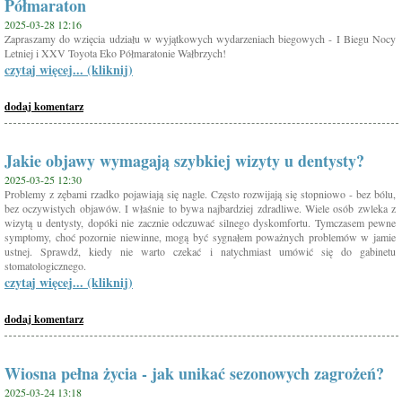
Półmaraton
2025-03-28 12:16
Zapraszamy do wzięcia udziału w wyjątkowych wydarzeniach biegowych - I Biegu Nocy
Letniej i XXV Toyota Eko Półmaratonie Wałbrzych!
czytaj więcej... (kliknij)
dodaj komentarz
Jakie objawy wymagają szybkiej wizyty u dentysty?
2025-03-25 12:30
Problemy z zębami rzadko pojawiają się nagle. Często rozwijają się stopniowo - bez bólu,
bez oczywistych objawów. I właśnie to bywa najbardziej zdradliwe. Wiele osób zwleka z
wizytą u dentysty, dopóki nie zacznie odczuwać silnego dyskomfortu. Tymczasem pewne
symptomy, choć pozornie niewinne, mogą być sygnałem poważnych problemów w jamie
ustnej. Sprawdź, kiedy nie warto czekać i natychmiast umówić się do gabinetu
stomatologicznego.
czytaj więcej... (kliknij)
dodaj komentarz
Wiosna pełna życia - jak unikać sezonowych zagrożeń?
2025-03-24 13:18