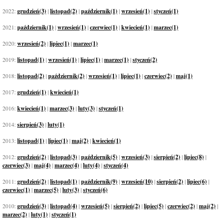
2022:
grudzień(3)
|
listopad(2)
|
październik(1)
|
wrzesień(1)
|
styczeń(1)
2021:
październik(1)
|
wrzesień(1)
|
czerwiec(1)
|
kwiecień(1)
|
marzec(1)
2020:
wrzesień(2)
|
lipiec(1)
|
marzec(1)
2019:
listopad(1)
|
wrzesień(1)
|
lipiec(1)
|
marzec(1)
|
styczeń(2)
2018:
listopad(2)
|
październik(2)
|
wrzesień(1)
|
lipiec(1)
|
czerwiec(2)
|
maj(1)
2017:
grudzień(1)
|
kwiecień(1)
2016:
kwiecień(1)
|
marzec(3)
|
luty(3)
|
styczeń(1)
2014:
sierpień(3)
|
luty(1)
2013:
listopad(1)
|
lipiec(1)
|
maj(2)
|
kwiecień(1)
2012:
grudzień(2)
|
listopad(3)
|
październik(5)
|
wrzesień(3)
|
sierpień(2)
|
lipiec(8)
|
czerwiec(3)
|
maj(4)
|
marzec(4)
|
luty(4)
|
styczeń(4)
2011:
grudzień(2)
|
listopad(1)
|
październik(9)
|
wrzesień(10)
|
sierpień(2)
|
lipiec(6)
|
czerwiec(1)
|
marzec(5)
|
luty(3)
|
styczeń(6)
2010:
grudzień(3)
|
listopad(4)
|
wrzesień(5)
|
sierpień(2)
|
lipiec(5)
|
czerwiec(2)
|
maj(2)
|
marzec(2)
|
luty(1)
|
styczeń(1)