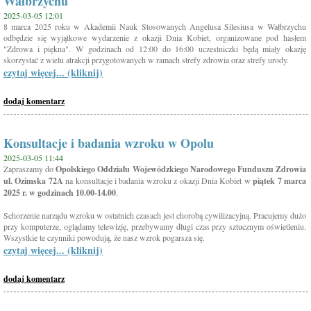
Wałbrzychu
2025-03-05 12:01
8 marca 2025 roku w Akademii Nauk Stosowanych Angelusa Silesiusa w Wałbrzychu
odbędzie się wyjątkowe wydarzenie z okazji Dnia Kobiet, organizowane pod hasłem
"Zdrowa i piękna". W godzinach od 12:00 do 16:00 uczestniczki będą miały okazję
skorzystać z wielu atrakcji przygotowanych w ramach strefy zdrowia oraz strefy urody.
czytaj więcej... (kliknij)
dodaj komentarz
Konsultacje i badania wzroku w Opolu
2025-03-05 11:44
Zapraszamy do
Opolskiego Oddziału Wojewódzkiego Narodowego Funduszu Zdrowia
ul. Ozimska 72A
na konsultacje i badania wzroku z okazji Dnia Kobiet w
piątek 7 marca
2025 r. w godzinach 10.00-14.00
.
Schorzenie narządu wzroku w ostatnich czasach jest chorobą cywilizacyjną. Pracujemy dużo
przy komputerze, oglądamy telewizję, przebywamy długi czas przy sztucznym oświetleniu.
Wszystkie te czynniki powodują, że nasz wzrok pogarsza się.
czytaj więcej... (kliknij)
dodaj komentarz