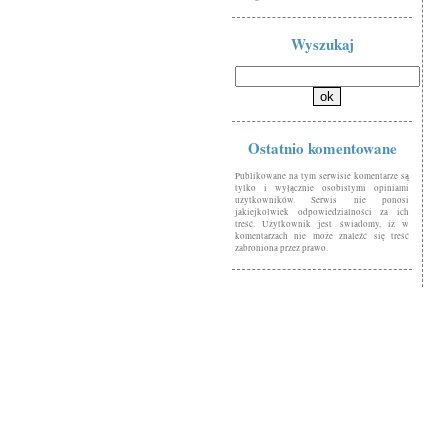
Wyszukaj
Ostatnio komentowane
Publikowane na tym serwisie komentarze są
tylko i wyłącznie osobistymi opiniami
użytkowników. Serwis nie ponosi
jakiejkolwiek odpowiedzialności za ich
treść. Użytkownik jest świadomy, iż w
komentarzach nie może znaleźć się treść
zabroniona przez prawo.