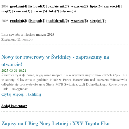
2009:
grudzień(4)
|
listopad(3)
|
październik(7)
|
wrzesień(2)
|
lipiec(6)
|
czerwiec(4)
|
maj(2)
|
kwiecień(3)
|
marzec(5)
|
luty(7)
|
styczeń(3)
2008:
grudzień(3)
|
listopad(2)
|
październik(3)
|
wrzesień(8)
|
sierpień(1)
Lista newsów z miesiąca
marzec 2025
Znaleziono
11
newsów
Nowy tor rowerowy w Świdnicy - zapraszamy na
otwarcie!
2025-03-31 10:21
Świdnica zyskała nowe, wyjątkowe miejsce dla wszystkich miłośników dwóch kółek. Już
w sobotę, 5 kwietnia o godzinie 10:00 w Parku Harcerskim nad zalewem Witoszówka
odbędzie się uroczyste otwarcie Strefy MTB Świdnica, czyli Dolnośląskiego Rowerowego
Parku Umiejętności.
czytaj więcej... (kliknij)
dodaj komentarz
Zapisy na I Bieg Nocy Letniej i XXV Toyota Eko