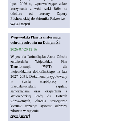
lipca 2026 r., wprowadzające zakaz
korzystania z wód rzeki Bóbr na
odcinku od korony Zapory
Pilchowickiej do zbiornika Rakowice.
czytaj więcej
Wojewódzki Plan Transformacji
ochrony zdrowia na Dolnym Śl.
2026-07-20 12:16
Wojewoda Dolnośląska Anna Żabska
zatwierdziła Wojewódzki Plan
Transformacji (WPT) dla
województwa dolnośląskiego na lata
2027–2031. Dokument, przygotowany
w ścisłej współpracy z
przedstawicielami szpitali,
samorządami oraz ekspertami z
Wojewódzkiej Rady ds. Potrzeb
Zdrowotnych, określa strategiczne
kierunki rozwoju systemu ochrony
zdrowia w regionie.
czytaj więcej