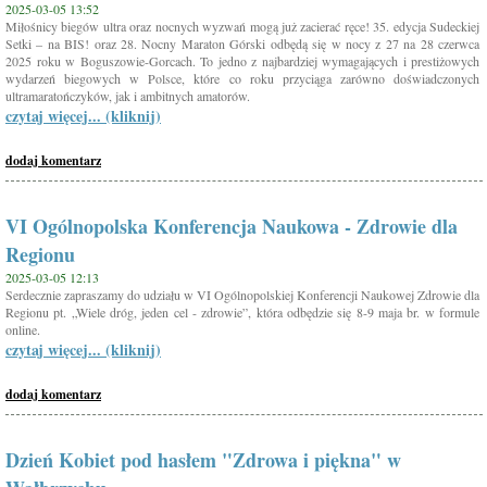
2025-03-05 13:52
Miłośnicy biegów ultra oraz nocnych wyzwań mogą już zacierać ręce! 35. edycja Sudeckiej
Setki – na BIS! oraz 28. Nocny Maraton Górski odbędą się w nocy z 27 na 28 czerwca
2025 roku w Boguszowie-Gorcach. To jedno z najbardziej wymagających i prestiżowych
wydarzeń biegowych w Polsce, które co roku przyciąga zarówno doświadczonych
ultramaratończyków, jak i ambitnych amatorów.
czytaj więcej... (kliknij)
dodaj komentarz
VI Ogólnopolska Konferencja Naukowa - Zdrowie dla
Regionu
2025-03-05 12:13
Serdecznie zapraszamy do udziału w VI Ogólnopolskiej Konferencji Naukowej Zdrowie dla
Regionu pt. „Wiele dróg, jeden cel - zdrowie”, która odbędzie się 8-9 maja br. w formule
online.
czytaj więcej... (kliknij)
dodaj komentarz
Dzień Kobiet pod hasłem "Zdrowa i piękna" w