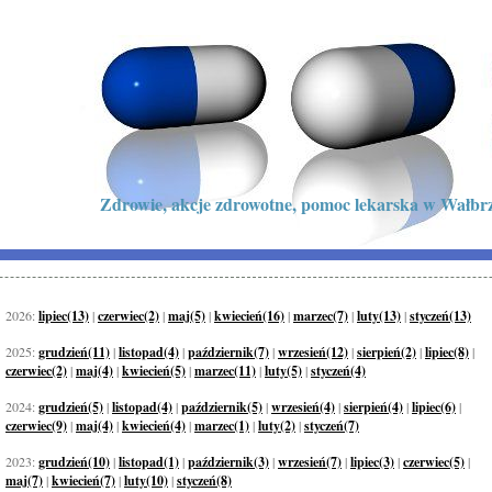
Zdrowie, akcje zdrowotne, pomoc lekarska w Wałbrz
2026:
lipiec(13)
|
czerwiec(2)
|
maj(5)
|
kwiecień(16)
|
marzec(7)
|
luty(13)
|
styczeń(13)
2025:
grudzień(11)
|
listopad(4)
|
październik(7)
|
wrzesień(12)
|
sierpień(2)
|
lipiec(8)
|
czerwiec(2)
|
maj(4)
|
kwiecień(5)
|
marzec(11)
|
luty(5)
|
styczeń(4)
2024:
grudzień(5)
|
listopad(4)
|
październik(5)
|
wrzesień(4)
|
sierpień(4)
|
lipiec(6)
|
czerwiec(9)
|
maj(4)
|
kwiecień(4)
|
marzec(1)
|
luty(2)
|
styczeń(7)
2023:
grudzień(10)
|
listopad(1)
|
październik(3)
|
wrzesień(7)
|
lipiec(3)
|
czerwiec(5)
|
maj(7)
|
kwiecień(7)
|
luty(10)
|
styczeń(8)