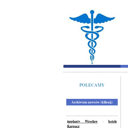
POLECAMY
Archiwum newsów (kliknij)
implanty Wrocław
-
hotele
Karpacz