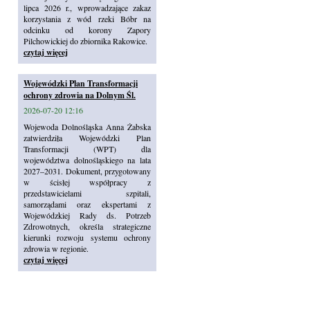
lipca 2026 r., wprowadzające zakaz
korzystania z wód rzeki Bóbr na
odcinku od korony Zapory
Pilchowickiej do zbiornika Rakowice.
czytaj więcej
Wojewódzki Plan Transformacji
ochrony zdrowia na Dolnym Śl.
2026-07-20 12:16
Wojewoda Dolnośląska Anna Żabska
zatwierdziła Wojewódzki Plan
Transformacji (WPT) dla
województwa dolnośląskiego na lata
2027–2031. Dokument, przygotowany
w ścisłej współpracy z
przedstawicielami szpitali,
samorządami oraz ekspertami z
Wojewódzkiej Rady ds. Potrzeb
Zdrowotnych, określa strategiczne
kierunki rozwoju systemu ochrony
zdrowia w regionie.
czytaj więcej