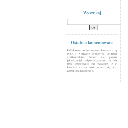
Wyszukaj
Ostatnio komentowane
Publikowane na tym serwisie komentarze są
tylko i wyłącznie osobistymi opiniami
użytkowników. Serwis nie ponosi
jakiejkolwiek odpowiedzialności za ich
treść. Użytkownik jest świadomy, iż w
komentarzach nie może znaleźć się treść
zabroniona przez prawo.