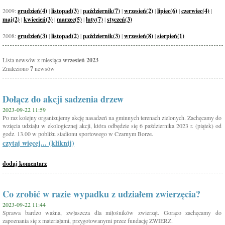
2009:
grudzień(4)
|
listopad(3)
|
październik(7)
|
wrzesień(2)
|
lipiec(6)
|
czerwiec(4)
|
maj(2)
|
kwiecień(3)
|
marzec(5)
|
luty(7)
|
styczeń(3)
2008:
grudzień(3)
|
listopad(2)
|
październik(3)
|
wrzesień(8)
|
sierpień(1)
Lista newsów z miesiąca
wrzesień 2023
Znaleziono
7
newsów
Dołącz do akcji sadzenia drzew
2023-09-22 11:59
Po raz kolejny organizujemy akcję nasadzeń na gminnych terenach zielonych. Zachęcamy do
wzięcia udziału w ekologicznej akcji, która odbędzie się 6 października 2023 r. (piątek) od
godz. 13.00 w pobliżu stadionu sportowego w Czarnym Borze.
czytaj więcej... (kliknij)
dodaj komentarz
Co zrobić w razie wypadku z udziałem zwierzęcia?
2023-09-22 11:44
Sprawa bardzo ważna, zwłaszcza dla miłośników zwierząt. Gorąco zachęcamy do
zapoznania się z materiałami, przygotowanymi przez fundację ZWIERZ.