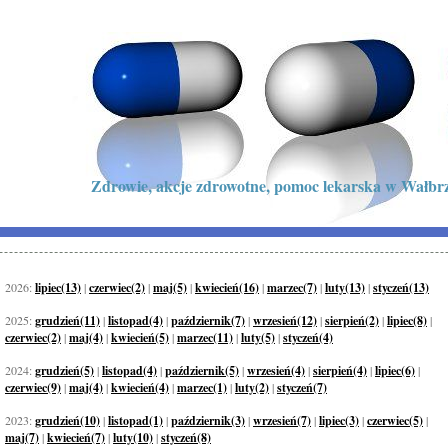
Zdrowie, akcje zdrowotne, pomoc lekarska w Wałbrz
2026:
lipiec(13)
|
czerwiec(2)
|
maj(5)
|
kwiecień(16)
|
marzec(7)
|
luty(13)
|
styczeń(13)
2025:
grudzień(11)
|
listopad(4)
|
październik(7)
|
wrzesień(12)
|
sierpień(2)
|
lipiec(8)
|
czerwiec(2)
|
maj(4)
|
kwiecień(5)
|
marzec(11)
|
luty(5)
|
styczeń(4)
2024:
grudzień(5)
|
listopad(4)
|
październik(5)
|
wrzesień(4)
|
sierpień(4)
|
lipiec(6)
|
czerwiec(9)
|
maj(4)
|
kwiecień(4)
|
marzec(1)
|
luty(2)
|
styczeń(7)
2023:
grudzień(10)
|
listopad(1)
|
październik(3)
|
wrzesień(7)
|
lipiec(3)
|
czerwiec(5)
|
maj(7)
|
kwiecień(7)
|
luty(10)
|
styczeń(8)