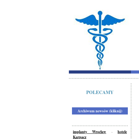
POLECAMY
Archiwum newsów (kliknij)
implanty Wrocław
-
hotele
Karpacz