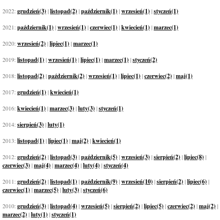
2022:
grudzień(3)
|
listopad(2)
|
październik(1)
|
wrzesień(1)
|
styczeń(1)
2021:
październik(1)
|
wrzesień(1)
|
czerwiec(1)
|
kwiecień(1)
|
marzec(1)
2020:
wrzesień(2)
|
lipiec(1)
|
marzec(1)
2019:
listopad(1)
|
wrzesień(1)
|
lipiec(1)
|
marzec(1)
|
styczeń(2)
2018:
listopad(2)
|
październik(2)
|
wrzesień(1)
|
lipiec(1)
|
czerwiec(2)
|
maj(1)
2017:
grudzień(1)
|
kwiecień(1)
2016:
kwiecień(1)
|
marzec(3)
|
luty(3)
|
styczeń(1)
2014:
sierpień(3)
|
luty(1)
2013:
listopad(1)
|
lipiec(1)
|
maj(2)
|
kwiecień(1)
2012:
grudzień(2)
|
listopad(3)
|
październik(5)
|
wrzesień(3)
|
sierpień(2)
|
lipiec(8)
|
czerwiec(3)
|
maj(4)
|
marzec(4)
|
luty(4)
|
styczeń(4)
2011:
grudzień(2)
|
listopad(1)
|
październik(9)
|
wrzesień(10)
|
sierpień(2)
|
lipiec(6)
|
czerwiec(1)
|
marzec(5)
|
luty(3)
|
styczeń(6)
2010:
grudzień(3)
|
listopad(4)
|
wrzesień(5)
|
sierpień(2)
|
lipiec(5)
|
czerwiec(2)
|
maj(2)
|
marzec(2)
|
luty(1)
|
styczeń(1)