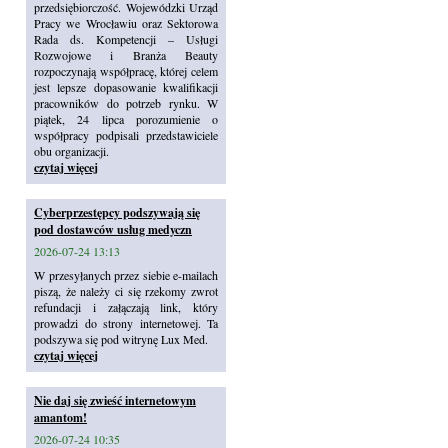
przedsiębiorczość. Wojewódzki Urząd
Pracy we Wrocławiu oraz Sektorowa
Rada ds. Kompetencji – Usługi
Rozwojowe i Branża Beauty
rozpoczynają współpracę, której celem
jest lepsze dopasowanie kwalifikacji
pracowników do potrzeb rynku. W
piątek, 24 lipca porozumienie o
współpracy podpisali przedstawiciele
obu organizacji.
czytaj więcej
Cyberprzestępcy podszywają się
pod dostawców usług medyczn
2026-07-24 13:13
W przesyłanych przez siebie e-mailach
piszą, że należy ci się rzekomy zwrot
refundacji i załączają link, który
prowadzi do strony internetowej. Ta
podszywa się pod witrynę Lux Med.
czytaj więcej
Nie daj się zwieść internetowym
amantom!
2026-07-24 10:35