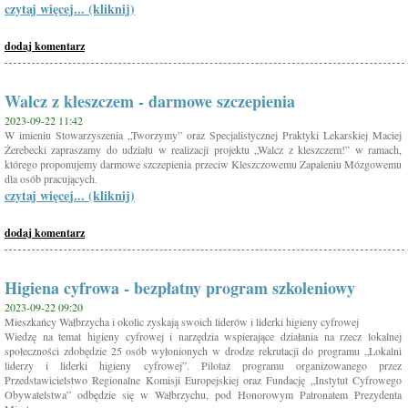
czytaj więcej... (kliknij)
dodaj komentarz
Walcz z kleszczem - darmowe szczepienia
2023-09-22 11:42
W imieniu Stowarzyszenia „Tworzymy” oraz Specjalistycznej Praktyki Lekarskiej Maciej
Żerebecki zapraszamy do udziału w realizacji projektu „Walcz z kleszczem!” w ramach,
którego proponujemy darmowe szczepienia przeciw Kleszczowemu Zapaleniu Mózgowemu
dla osób pracujących.
czytaj więcej... (kliknij)
dodaj komentarz
Higiena cyfrowa - bezpłatny program szkoleniowy
2023-09-22 09:20
Mieszkańcy Wałbrzycha i okolic zyskają swoich liderów i liderki higieny cyfrowej
Wiedzę na temat higieny cyfrowej i narzędzia wspierające działania na rzecz lokalnej
społeczności zdobędzie 25 osób wyłonionych w drodze rekrutacji do programu „Lokalni
liderzy i liderki higieny cyfrowej”. Pilotaż programu organizowanego przez
Przedstawicielstwo Regionalne Komisji Europejskiej oraz Fundację „Instytut Cyfrowego
Obywatelstwa” odbędzie się w Wałbrzychu, pod Honorowym Patronatem Prezydenta