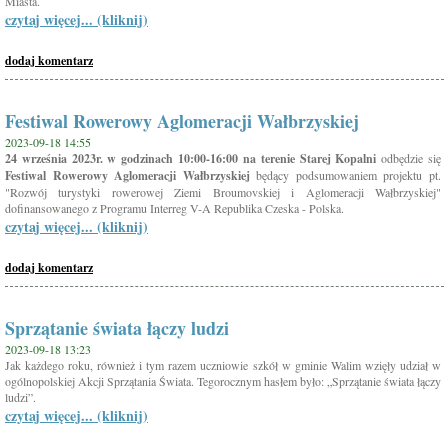
Miasta.
czytaj więcej... (kliknij)
dodaj komentarz
Festiwal Rowerowy Aglomeracji Wałbrzyskiej
2023-09-18 14:55
24 września 2023r. w godzinach 10:00-16:00 na terenie Starej Kopalni
odbędzie się
Festiwal Rowerowy Aglomeracji Wałbrzyskiej
będący podsumowaniem projektu pt.
"Rozwój turystyki rowerowej Ziemi Broumovskiej i Aglomeracji Wałbrzyskiej"
dofinansowanego z Programu Interreg V-A Republika Czeska - Polska.
czytaj więcej... (kliknij)
dodaj komentarz
Sprzątanie świata łączy ludzi
2023-09-18 13:23
Jak każdego roku, również i tym razem uczniowie szkół w gminie Walim wzięły udział w
ogólnopolskiej Akcji Sprzątania Świata. Tegorocznym hasłem było: „Sprzątanie świata łączy
ludzi”.
czytaj więcej... (kliknij)