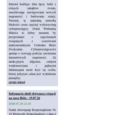
Internet każdego dnia łączy ludzi z
różnych zakątków świata,
umożliwiając nawiązywanie nowych
znajomości i budowanie relacji.
Niestety, tę naturalną potrzebę
bliskości coraz częściej wykorzystują
cyberprzestępcy. Dzień Wirtualnej
Miłości to dobry moment, by
przypomnieć o zagrożeniach
związanych z oszustwami
matrymonialnymi. Centralne Biuro
Zwalczania Cyberprzestępczości
apeluje o rozwagę podczas zawierania
internetowych znajomości. Za
atrakcyjnym zdjęciem, czułymi
wiadomościami i pięknymi
deklaracjami może kryć się osoba,
której jedynym celem jest wyłudzenie
pieniędzy.
czytaj więcej
Informacja służb dotycząca sytuacji
na rzece Bóbr - 19.07.26
2026-07-20 12:18
Nadal obowiązuje Rozporządzenie Nr
18 Wojewody Dolnośląskiego z dnia 4