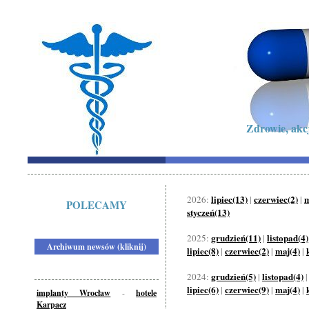
Zdrowie, akc
lipiec(13)
czerwiec(2)
m
2026:
|
|
POLECAMY
styczeń(13)
grudzień(11)
listopad(4)
2025:
|
Archiwum newsów (kliknij)
lipiec(8)
czerwiec(2)
maj(4)
|
|
|
grudzień(5)
listopad(4)
2024:
|
lipiec(6)
czerwiec(9)
maj(4)
|
|
|
implanty Wrocław
-
hotele
Karpacz