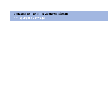
stomatologia
-
ginekolog Ząbkowice Śląskie
© Copyright by sowie.pl