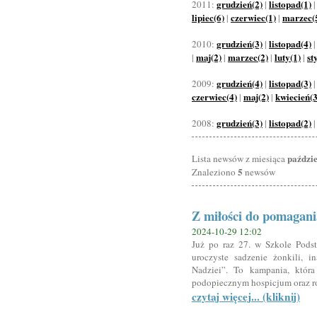
grudzień(2)
listopad(1)
2011:
|
lipiec(6)
czerwiec(1)
marzec(
|
|
grudzień(3)
listopad(4)
2010:
|
maj(2)
marzec(2)
luty(1)
st
|
|
|
|
grudzień(4)
listopad(3)
2009:
|
czerwiec(4)
maj(2)
kwiecień(3
|
|
grudzień(3)
listopad(2)
2008:
|
paździ
Lista newsów z miesiąca
5
Znaleziono
newsów
Z miłości do pomagani
2024-10-29 12:02
Już po raz 27. w Szkole Podst
uroczyste sadzenie żonkili, 
Nadziei”. To kampania, któr
podopiecznym hospicjum oraz ro
czytaj więcej... (kliknij)