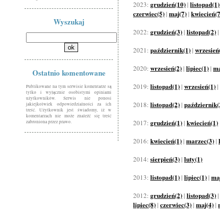
grudzień(10)
listopad(1)
2023:
|
czerwiec(5)
maj(7)
kwiecień(7
|
|
Wyszukaj
grudzień(3)
listopad(2)
2022:
|
październik(1)
wrzesień
2021:
|
wrzesień(2)
lipiec(1)
ma
2020:
|
|
Ostatnio komentowane
listopad(1)
wrzesień(1)
2019:
|
|
Publikowane na tym serwisie komentarze są
tylko i wyłącznie osobistymi opiniami
użytkowników. Serwis nie ponosi
listopad(2)
październik(
2018:
|
jakiejkolwiek odpowiedzialności za ich
treść. Użytkownik jest świadomy, iż w
komentarzach nie może znaleźć się treść
grudzień(1)
kwiecień(1)
2017:
|
zabroniona przez prawo.
kwiecień(1)
marzec(3)
2016:
|
|
sierpień(3)
luty(1)
2014:
|
listopad(1)
lipiec(1)
maj
2013:
|
|
grudzień(2)
listopad(3)
2012:
|
lipiec(8)
czerwiec(3)
maj(4)
|
|
|